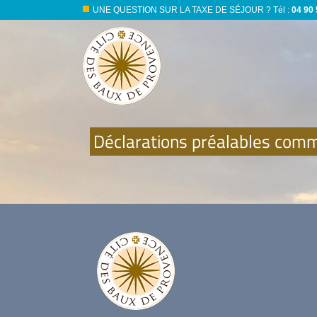
UNE QUESTION SUR LA TAXE DE SÉJOUR ?
Tél :
04 90 
Déclarations préalables com