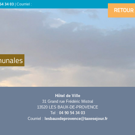
54 34 03
| Courriel :
RETOUR 
munales
Hôtel de Ville
31 Grand rue Frédéric Mistral
13520 LES BAUX-DE-PROVENCE
Tel :
04 90 54 34 03
Courriel :
lesbauxdeprovence@taxesejour.fr