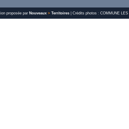
tion proposée par
Nouveaux
>
Territoires
| Crédits photos : COMMUNE L